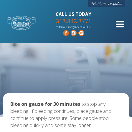
*Hablamos español
CALL US TODAY
313.842.3771
*Dental Emergency? Call Us!
Bite on gauze for 30 minutes
to stop any
bleeding. If bleeding continues, place gauze and
continue to apply pressure. Some people stop
bleeding quickly and some stay longer.